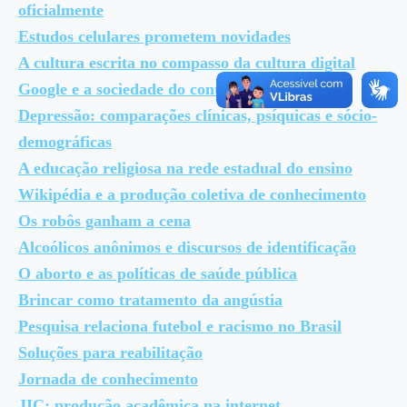
oficialmente
Estudos celulares prometem novidades
A cultura escrita no compasso da cultura digital
Google e a sociedade do controle
Depressão: comparações clínicas, psíquicas e sócio-
demográficas
A educação religiosa na rede estadual do ensino
Wikipédia e a produção coletiva de conhecimento
Os robôs ganham a cena
Alcoólicos anônimos e discursos de identificação
O aborto e as políticas de saúde pública
Brincar como tratamento da angústia
Pesquisa relaciona futebol e racismo no Brasil
Soluções para reabilitação
Jornada de conhecimento
JIC: produção acadêmica na internet