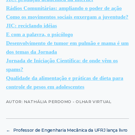
Rádios Comunitárias: ampliando o poder de ação
Como os movimentos sociais enxergam a juventude?
JIC: reciclando idéias
E com a palavra, o psicólogo
Desenvolvimento de tumor em pulmão e mama é um
dos temas da Jornada
Jornada de Iniciação Científica: de onde vêm os
spams?
Qualidade da alimentação e práticas de dieta para
controle de pesos em adolescentes
AUTOR: NATHÁLIA PERDOMO - OLHAR VIRTUAL
←
Professor de Engenharia Mecânica da UFRJ lança livro