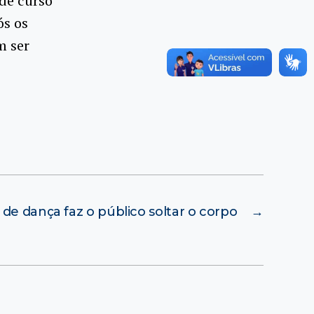
de curso
ós os
m ser
 de dança faz o público soltar o corpo
→