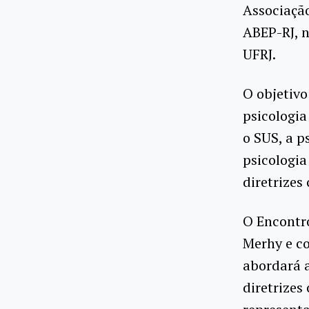
Associação
ABEP-RJ, 
UFRJ.
O objetivo
psicologia
o SUS, a p
psicologi
diretrizes
O Encontro
Merhy e c
abordará a
diretrizes