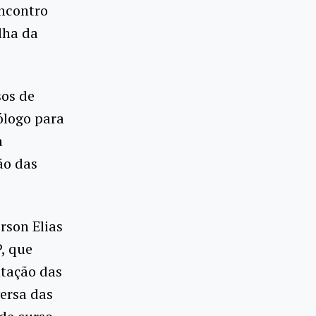
Encontro
lha da
sos de
ólogo para
a
ão das
rson Elias
, que
ntação das
versa das