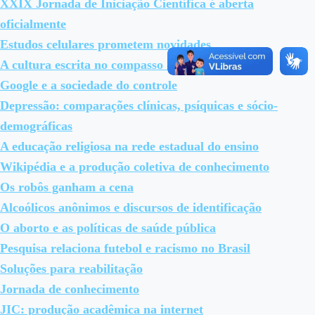
XXIX Jornada de Iniciação Científica é aberta
oficialmente
Estudos celulares prometem novidades
A cultura escrita no compasso da cultura digital
Google e a sociedade do controle
Depressão: comparações clínicas, psíquicas e sócio-
demográficas
A educação religiosa na rede estadual do ensino
Wikipédia e a produção coletiva de conhecimento
Os robôs ganham a cena
Alcoólicos anônimos e discursos de identificação
O aborto e as políticas de saúde pública
Pesquisa relaciona futebol e racismo no Brasil
Soluções para reabilitação
Jornada de conhecimento
JIC: produção acadêmica na internet