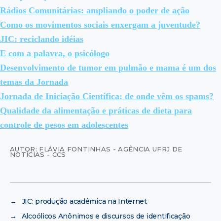
Rádios Comunitárias: ampliando o poder de ação
Como os movimentos sociais enxergam a juventude?
JIC: reciclando idéias
E com a palavra, o psicólogo
Desenvolvimento de tumor em pulmão e mama é um dos
temas da Jornada
Jornada de Iniciação Científica: de onde vêm os spams?
Qualidade da alimentação e práticas de dieta para
controle de pesos em adolescentes
AUTOR: FLÁVIA FONTINHAS - AGÊNCIA UFRJ DE
NOTÍCIAS - CCS
←
JIC: produção acadêmica na Internet
→
Alcoólicos Anônimos e discursos de identificação