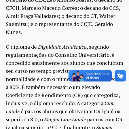
CFCH, Marcelo Macedo Corrêa; o decano do CCS,
Almir Fraga Valladares; o decano do CT, Walter
Suemitsu; e o representante do CCJE, Geraldo
Nunes.
O diploma de
Dignidade Acadêmica
, segundo
regulamentações do Conselho Universitário, é
concedido anualmente aos alunos que concluíram
seu curso no tempo previsto dentro da
normalidade e com o número de créditos superior
a 80%. É também necessário um elevado
Coeficiente de Rendimento (CR) que categoriza,
inclusive, o diploma recebido. A categoria
Cum
Laude
é para os alunos que obtiveram CR igual ou
superior a 8,0; o
Magna Cum Laude
para os com CR
igual ou superior a 9,0 e, finalmente, o
Summa