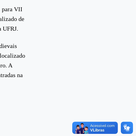
s para VII
alizado de
da UFRJ.
dievais
localizado
ro. A
tradas na