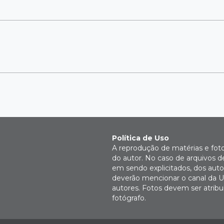
Política de Uso
A reprodução de matérias e fot
do autor. No caso de arquivos d
em sendo explicitados, dos autor
deverão mencionar o canal da U
autores. Fotos devem ser atri
fotógrafo.