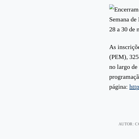
Encerram-
Semana de E
28 a 30 de 
As inscriçõ
(PEM), 325 
no largo de
programação
página:
htt
AUTOR: 