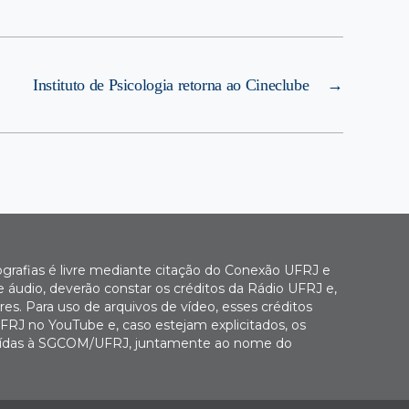
Instituto de Psicologia retorna ao Cineclube
→
ografias é livre mediante citação do Conexão UFRJ e
e áudio, deverão constar os créditos da Rádio UFRJ e,
es. Para uso de arquivos de vídeo, esses créditos
FRJ no YouTube e, caso estejam explicitados, os
buídas à SGCOM/UFRJ, juntamente ao nome do