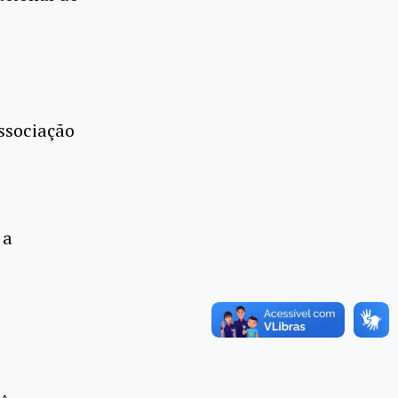
ssociação
 a