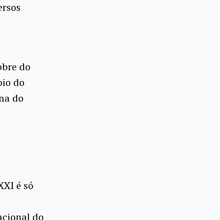
ersos
obre do
oio do
ana do
XXI é só
acional do