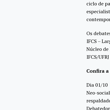
ciclo de p
especialis
contempor
Os debates
IFCS – Lar
Núcleo de 
IFCS/UFRJ 
Confira a
Dia 01/10
Neo-social
respaldad
Debatedor: