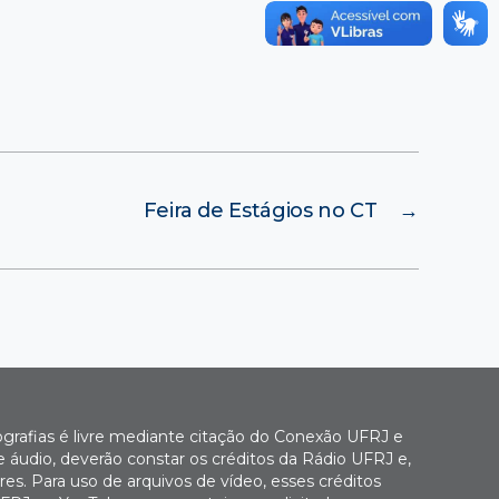
Feira de Estágios no CT
→
ografias é livre mediante citação do Conexão UFRJ e
e áudio, deverão constar os créditos da Rádio UFRJ e,
es. Para uso de arquivos de vídeo, esses créditos