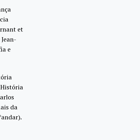
ança
cia
ernant et
 Jean-
ia e
ória
 História
arlos
iais da
°andar).