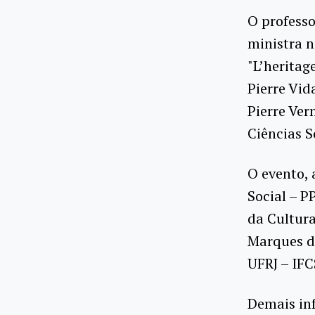
O professo
ministra n
"L’heritag
Pierre Vid
Pierre Ver
Ciências S
O evento,
Social – P
da Cultura
Marques do
UFRJ – IFC
Demais inf