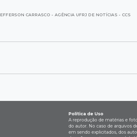
JEFFERSON CARRASCO - AGÊNCIA UFRJ DE NOTÍCIAS - CCS
Política de Uso
A reprodução de matérias e fot
do autor. No caso de arquivos d
em sendo explicitados, dos autor