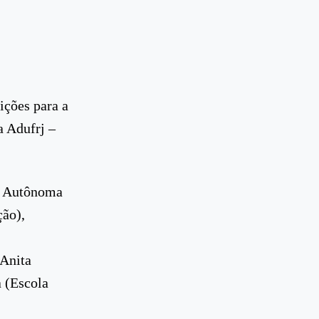
ições para a
a Adufrj –
rj Autônoma
ção),
 Anita
 (Escola