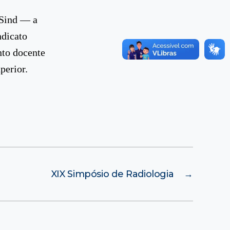
SSind — a
ndicato
nto docente
perior.
XIX Simpósio de Radiologia
→