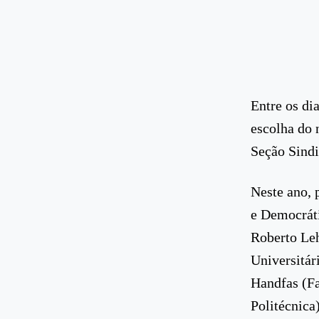
Entre os di
escolha do 
Seção Sindi
Neste ano, 
e Democráti
Roberto Leh
Universitár
Handfas (F
Politécnica)