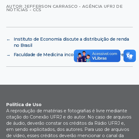
AUTOR: JEFFERSON CARRASCO - AGÊNCIA UFRJ DE
NOTÍCIAS - CCS
←
Instituto de Economia discute a distribuição de renda
no Brasil
→
Faculdade de Medicina incorpora novos professores
Política de Uso
A reprodução de matérias e fotografias é livre mediante
citação do Conexão UFRJ e do autor. No caso de arquivos
de áudio, deverão constar os créditos da Rádio UFRJ e,
em sendo explicitados, dos autores. Para uso de arquivos
de vídeo, esses créditos deverão mencionar o canal da