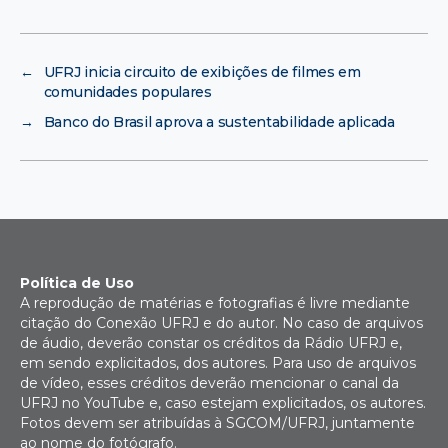
←
UFRJ inicia circuito de exibições de filmes em
comunidades populares
→
Banco do Brasil aprova a sustentabilidade aplicada
Política de Uso
A reprodução de matérias e fotografias é livre mediante
citação do Conexão UFRJ e do autor. No caso de arquivos
de áudio, deverão constar os créditos da Rádio UFRJ e,
em sendo explicitados, dos autores. Para uso de arquivos
de vídeo, esses créditos deverão mencionar o canal da
UFRJ no YouTube e, caso estejam explicitados, os autores.
Fotos devem ser atribuídas à SGCOM/UFRJ, juntamente
ao nome do fotógrafo.