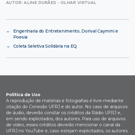
AUTOR: ALINE DURÃES - OLHAR VIRTUAL
←
Engenharia do Entretenimento, Dorival Caymmi e
Poesia
→
Coleta Seletiva Solidária na EQ
Política de Uso
A reprodução de matérias e fotografias é livre mediante
citação do Conexão UFRJ e do autor. No caso de arquivos
de áudio, deverão constar os créditos da Rádio UFRJ e,
em sendo explicitados, dos autores. Para uso de arquivos
de vídeo, esses créditos deverão mencionar o canal da
UFRJ no YouTube e, caso estejam explicitados, os autores.