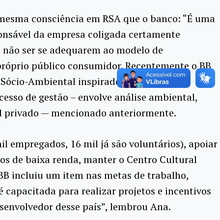
 mesma consciência em RSA que o banco: “É uma
sponsável da empresa coligada certamente
a não ser se adequarem ao modelo de
próprio público consumidor.
Recentemente o BB
 Sócio-Ambiental inspirado na Agenda 21
esso de gestão – envolve análise ambiental,
cial privado — mencionado anteriormente.
il empregados, 16 mil já são voluntários), apoiar
uos de baixa renda, manter o Centro Cultural
BB incluiu um item nas metas de trabalho,
 capacitada para realizar projetos e incentivos
senvolvedor desse país”, lembrou Ana.