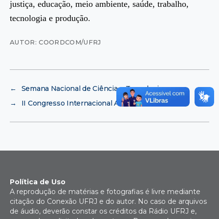
justiça, educação, meio ambiente, saúde, trabalho,
tecnologia e produção.
AUTOR: COORDCOM/UFRJ
←
Semana Nacional de Ciência e Tecnologia
→
II Congresso Internacional AILP
Política de Uso
A reprodução de matérias e fotografias é livre mediante
citação do Conexão UFRJ e do autor. No caso de arquivos
de áudio, deverão constar os créditos da Rádio UFRJ e,