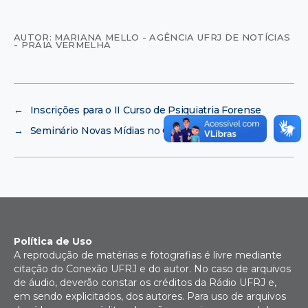
AUTOR: MARIANA MELLO - AGÊNCIA UFRJ DE NOTÍCIAS
- PRAIA VERMELHA
←
Inscrições para o II Curso de Psiquiatria Forense
→
Seminário Novas Mídias no Oi Futuro
Política de Uso
A reprodução de matérias e fotografias é livre mediante
citação do Conexão UFRJ e do autor. No caso de arquivos
de áudio, deverão constar os créditos da Rádio UFRJ e,
em sendo explicitados, dos autores. Para uso de arquivos