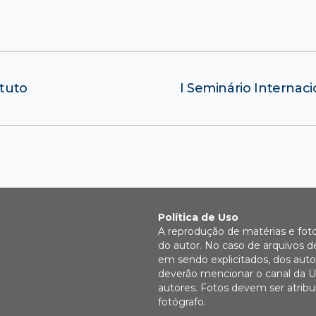
ituto
I Seminário Internaci
Política de Uso
A reprodução de matérias e fot
do autor. No caso de arquivos d
em sendo explicitados, dos autor
deverão mencionar o canal da U
autores. Fotos devem ser atri
fotógrafo.