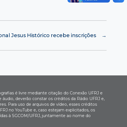
onal Jesus Histórico recebe inscrições
→
ografias é livre mediante citação do Conexão UFRJ e
e áudio, deverão constar os créditos da Rádio UFRJ e,
es. Para uso de arquivos de vídeo, esses créditos
FRJ no YouTube e, caso estejam explicitados, os
buídas à SGCOM/UFRJ, juntamente ao nome do