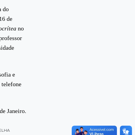
a do
16 de
ocrítea
no
professor
sidade
sofia e
 telefone
de Janeiro.
ELHA