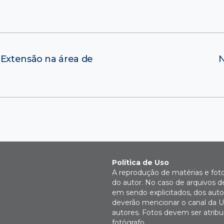
 Extensão na área de
N
Política de Uso
A reprodução de matérias e fot
do autor. No caso de arquivos d
em sendo explicitados, dos autor
deverão mencionar o canal da U
autores. Fotos devem ser atri
fotógrafo.