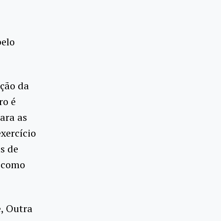
pelo
ução da
ro é
ara as
xercício
s de
m como
, Outra