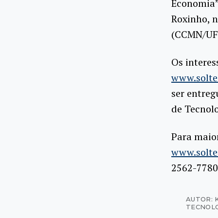
Economia”,
Roxinho, 
(CCMN/UFRJ
Os interes
www.soltec
ser entreg
de Tecnolo
Para maior
www.soltec
2562-7780
AUTOR: 
TECNOL