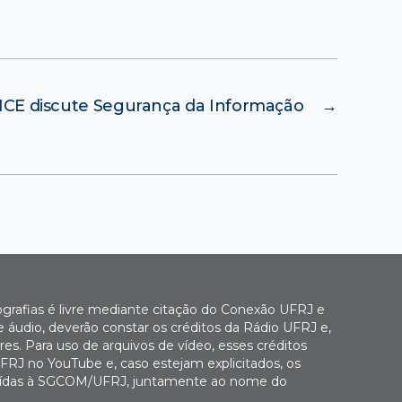
CE discute Segurança da Informação
→
ografias é livre mediante citação do Conexão UFRJ e
e áudio, deverão constar os créditos da Rádio UFRJ e,
es. Para uso de arquivos de vídeo, esses créditos
FRJ no YouTube e, caso estejam explicitados, os
buídas à SGCOM/UFRJ, juntamente ao nome do