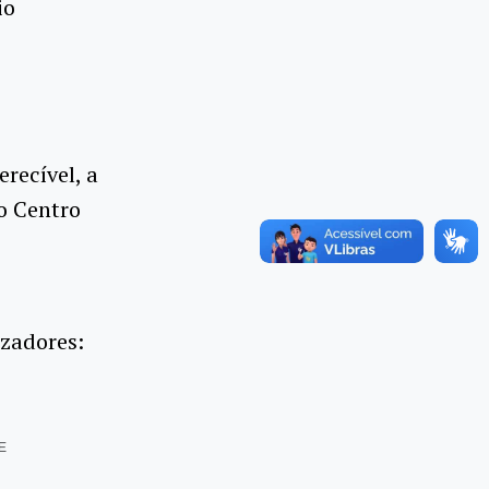
io
recível, a
o Centro
izadores:
E