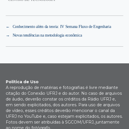
←
Conhecimento além da teoria: IV Semana Fluxo de Engenharia
→
Novas tendências na metodologia econômica
Política de Uso
A reprodução de matérias e fotografias é livre mediante
citação do Conexão UFRJ e do autor. No caso de arquivos
de áudio, deverão constar os créditos da Rádio UFRJ e,
em sendo explicitados, dos autores. Para uso de arquivos
de vídeo, esses créditos deverão mencionar o canal da
UFRJ no YouTube e, caso estejam explicitados, os autores.
Fotos devem ser atribuídas à SGCOM/UFRJ, juntamente
ao nome do fotógrafo.