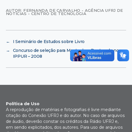
AUTOR: FERNANDA DE CARVALHO - AGÊNCIA UFRJ DE
NOTÍCIAS - CENTRO DE TECNOLOGIA
←
I Seminário de Estudos sobre Livro
→
Concurso de seleção para Mestrado e Doutorado no
IPPUR – 2008
Política de Uso
A reprodução de matérias e fotografias é livre mediante
citação do Conexão UFRJ e do autor. No caso de arquivos
de áudio, deverão constar os créditos da Rádio UFRJ e,
em sendo explicitados, dos autores. Para uso de arquivos