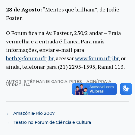
28 de Agosto:
“Mentes que brilham”, de Jodie
Foster.
O Forum fica na Av. Pasteur, 250/2 andar – Praia
vermelha e a entrada é franca. Para mais
informações, enviar e-mail para
beth@forum.ufrj.br
, acessar
www.forum.ufrj.br
, ou
ainda, telefonar para (21) 2295-1595, Ramal 113.
AUTOR: STÉPHANIE GARCIA PIRES - AGN/PRAIA
VERMELHA
←
Amazônia-Rio 2007
→
Teatro no Forum de Ciência e Cultura