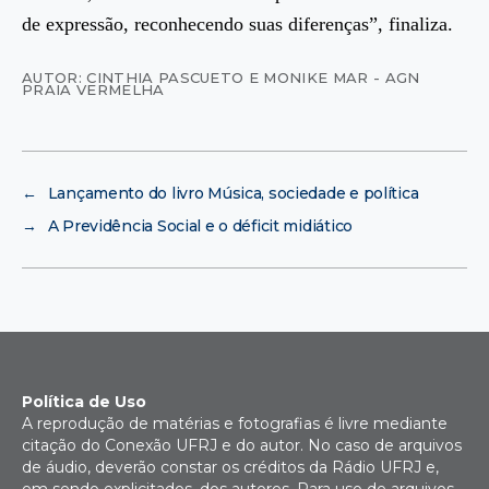
de expressão, reconhecendo suas diferenças”, finaliza.
AUTOR: CINTHIA PASCUETO E MONIKE MAR - AGN
PRAIA VERMELHA
←
Lançamento do livro Música, sociedade e política
→
A Previdência Social e o déficit midiático
Política de Uso
A reprodução de matérias e fotografias é livre mediante
citação do Conexão UFRJ e do autor. No caso de arquivos
de áudio, deverão constar os créditos da Rádio UFRJ e,
em sendo explicitados, dos autores. Para uso de arquivos