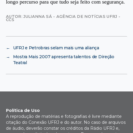
longo percurso para que tudo seja feito com segurança.
AUTOR: JULIANNA SÁ - AGÊNCIA DE NOTÍCIAS UFRJ -
CCS
←
UFRJ e Petrobras selam mais uma aliança
→
Mostra Mais 2007 apresenta talentos de Direção
Teatral
Política de Uso
A reprodução de matérias e fotografias é livre mediante
citação do Conexão UFRJ e do autor. No caso de arquivos
de áudio, deverão constar os créditos da Rádio UFRJ e,