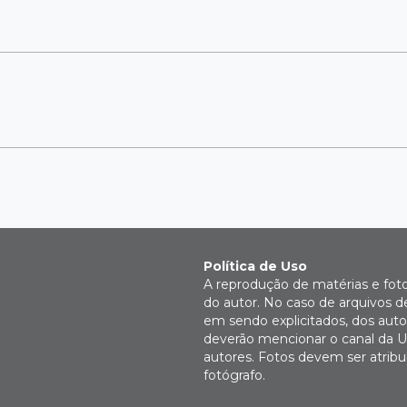
Política de Uso
A reprodução de matérias e fot
do autor. No caso de arquivos d
em sendo explicitados, dos autor
deverão mencionar o canal da U
autores. Fotos devem ser atri
fotógrafo.