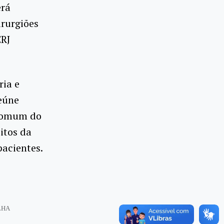
erá
irurgiões
ERJ
ria e
reúne
 comum do
itos da
pacientes.
LHA