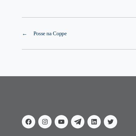
←
Posse na Coppe
Facebook
Instagram
Youtube
Telegram
Linkedin
Twitter