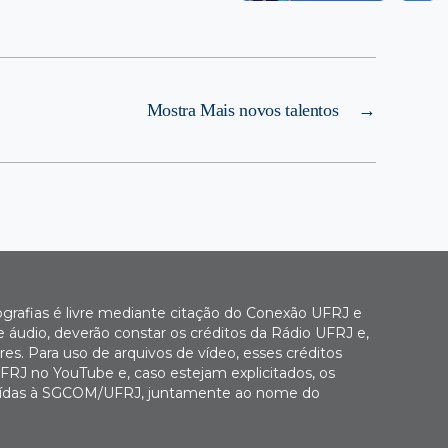
Mostra Mais novos talentos
→
ografias é livre mediante citação do Conexão UFRJ e
e áudio, deverão constar os créditos da Rádio UFRJ e,
es. Para uso de arquivos de vídeo, esses créditos
FRJ no YouTube e, caso estejam explicitados, os
buídas à SGCOM/UFRJ, juntamente ao nome do