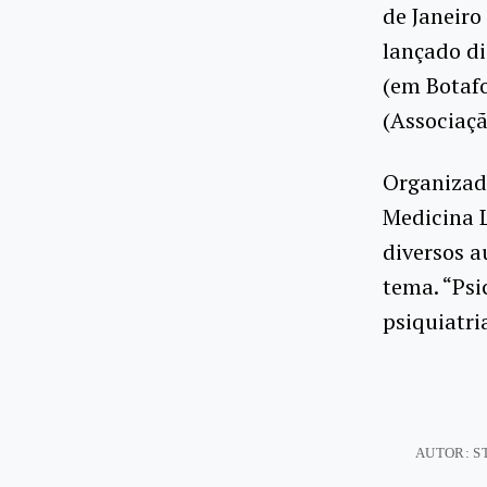
de Janeiro
lançado di
(em Botafo
(Associaçã
Organizado
Medicina L
diversos 
tema. “Psi
psiquiatri
AUTOR: ST