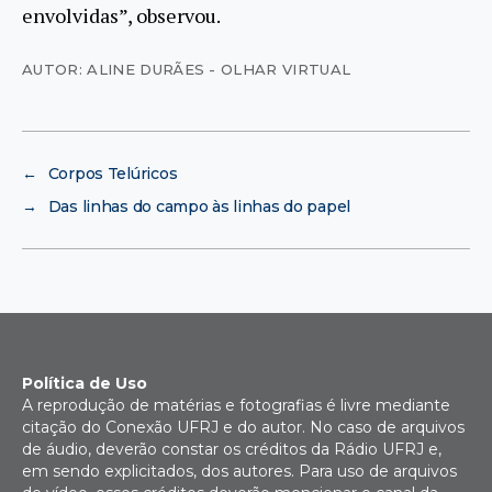
envolvidas”, observou.
AUTOR: ALINE DURÃES - OLHAR VIRTUAL
←
Corpos Telúricos
→
Das linhas do campo às linhas do papel
Política de Uso
A reprodução de matérias e fotografias é livre mediante
citação do Conexão UFRJ e do autor. No caso de arquivos
de áudio, deverão constar os créditos da Rádio UFRJ e,
em sendo explicitados, dos autores. Para uso de arquivos