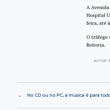
A Avenida 
Hospital U
feira, até
O tráfego 
Reitoria.
AUTOR: 
←
No CD ou no PC, a música é para todo