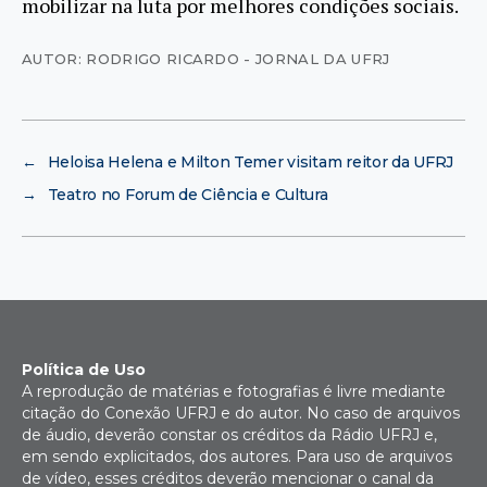
mobilizar na luta por melhores condições sociais.
AUTOR: RODRIGO RICARDO - JORNAL DA UFRJ
←
Heloisa Helena e Milton Temer visitam reitor da UFRJ
→
Teatro no Forum de Ciência e Cultura
Política de Uso
A reprodução de matérias e fotografias é livre mediante
citação do Conexão UFRJ e do autor. No caso de arquivos
de áudio, deverão constar os créditos da Rádio UFRJ e,
em sendo explicitados, dos autores. Para uso de arquivos
de vídeo, esses créditos deverão mencionar o canal da