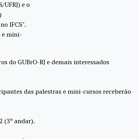
S/UFRJ) e o
)
 no IFCS".
 e mini-
bros do GUBrO-RJ e demais interessados
ticipantes das palestras e mini-cursos receberão
2 (3º andar).