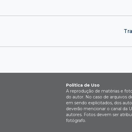
Tr
Política de Uso
A reprodução de matérias e fot
do autor. No caso de arquivos d
em sendo explicitados, dos autor
deverão mencionar o canal da U
autores. Fotos devem ser atri
fotógrafo.