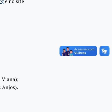
rg
e no site
a Viana);
s Anjos).