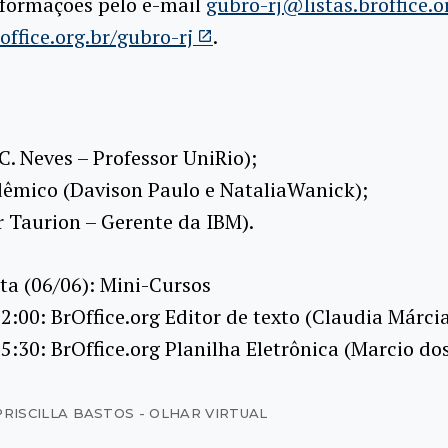
nformações pelo e-mail
gubro-rj@listas.broffice.o
ffice.org.br/gubro-rj
.
 C. Neves – Professor UniRio);
adêmico (Davison Paulo e NataliaWanick);
r Taurion – Gerente da IBM).
ta (06/06): Mini-Cursos
12:00: BrOffice.org Editor de texto (Claudia Márci
15:30: BrOffice.org Planilha Eletrônica (Marcio do
PRISCILLA BASTOS - OLHAR VIRTUAL