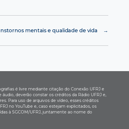
anstornos mentais e qualidade de vida
→
ografias é livre mediante citação do Conexão UFRJ e
e áudio, deverão constar os créditos da Rádio UFRJ e,
es. Para uso de arquivos de vídeo, esses créditos
FRJ no YouTube e, caso estejam explicitados, os
buídas à SGCOM/UFRJ, juntamente ao nome do