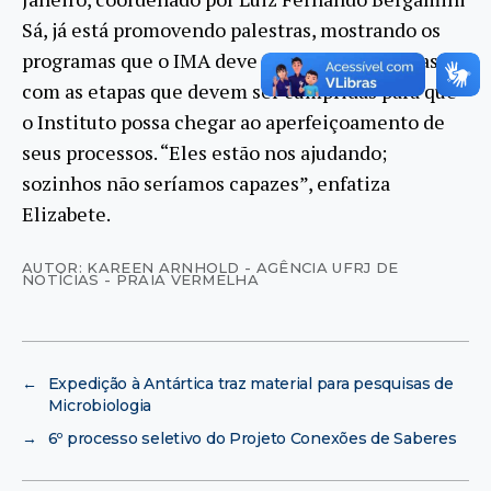
Sá, já está promovendo palestras, mostrando os
programas que o IMA deve preencher e tabelas
com as etapas que devem ser cumpridas para que
o Instituto possa chegar ao aperfeiçoamento de
seus processos. “Eles estão nos ajudando;
sozinhos não seríamos capazes”, enfatiza
Elizabete.
AUTOR: KAREEN ARNHOLD - AGÊNCIA UFRJ DE
NOTÍCIAS - PRAIA VERMELHA
←
Expedição à Antártica traz material para pesquisas de
Microbiologia
→
6º processo seletivo do Projeto Conexões de Saberes