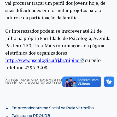
vai procurar traçar um perfil dos jovens hoje, de
suas dificuldades em formular projetos para o
futuro e da participação da família.
Os interessados podem se inscrever até 21 de
julho na própria Faculdade de Psicologia, Avenida
Pasteur, 250, Urca. Mais informações na página
eletrônica dos organizadores
http://www.pscologia.ufrj.br/nipiac
ou pelo
telefone 2295-3208.
AUTOR: MARIANA BORGERTH - AGÊNCIA UFRJ DE
NOTÍCIAS - PRAIA VERMELHA
←
Empreendedorismo Social na Praia Vermelha
→
Palestra no PROURB