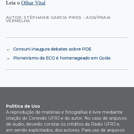
Leia o
Olhar Vital
AUTOR: STÉPHANIE GARCIA PIRES - AGN/PRAIA
VERMELHA
←
Consuni inaugura debates sobre PDE
→
Pioneirismo da ECO é homenageado em Goiás
Política de Uso
A reprodução de matérias e fotografias é livre mediante
citação do Conexão UFRJ e do autor. No caso de arquivos
de áudio, deverão constar os créditos da Rádio UFRJ e,
em sendo explicitados, dos autores. Para uso de arquivos