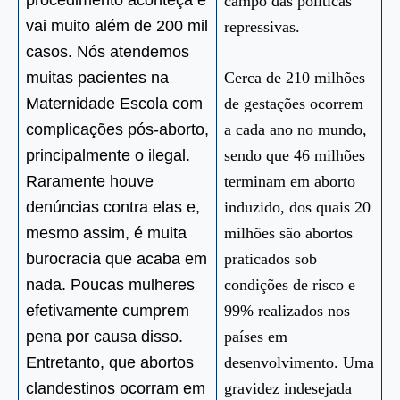
procedimento aconteça e
campo das políticas
vai muito além de 200 mil
repressivas.
casos. Nós atendemos
muitas pacientes na
Cerca de 210 milhões
Maternidade Escola com
de gestações ocorrem
complicações pós-aborto,
a cada ano no mundo,
principalmente o ilegal.
sendo que 46 milhões
Raramente houve
terminam em aborto
denúncias contra elas e,
induzido, dos quais 20
mesmo assim, é muita
milhões são abortos
burocracia que acaba em
praticados sob
nada. Poucas mulheres
condições de risco e
efetivamente cumprem
99% realizados nos
pena por causa disso.
países em
Entretanto, que abortos
desenvolvimento. Uma
clandestinos ocorram em
gravidez indesejada