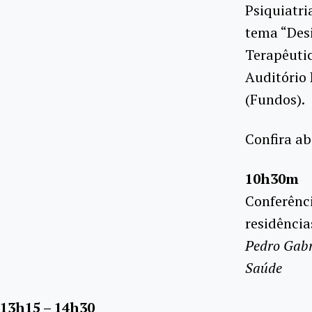
Psiquiatri
tema “Desi
Terapêutic
Auditório 
(Fundos).
Confira a
10h30m
Conferênci
residência
Pedro Gabr
Saúde
13h15 – 14h30