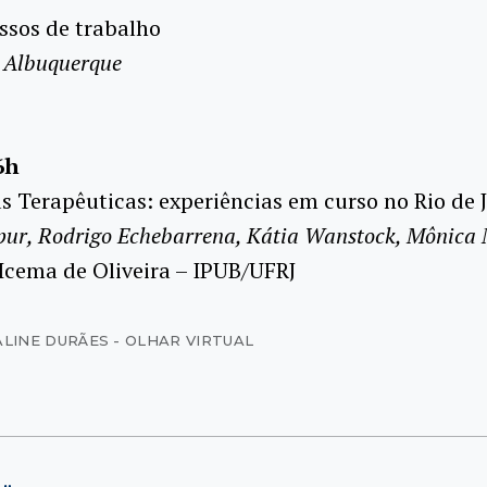
essos de trabalho
a Albuquerque
6h
s Terapêuticas: experiências em curso no Rio de 
pur, Rodrigo Echebarrena, Kátia Wanstock, Mônica
Icema de Oliveira – IPUB/UFRJ
ALINE DURÃES - OLHAR VIRTUAL