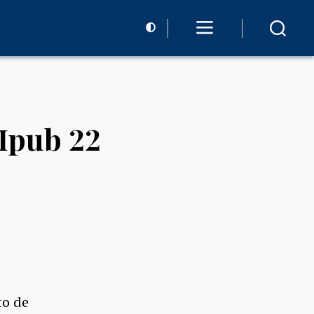
Ipub 22
to de