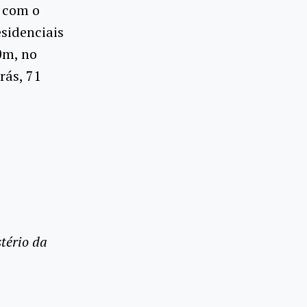
, com o
esidenciais
0m, no
rás, 71
tério da