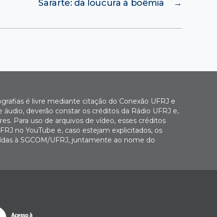
Sararte: da loucura à boêmia
→
ografias é livre mediante citação do Conexão UFRJ e
e áudio, deverão constar os créditos da Rádio UFRJ e,
es. Para uso de arquivos de vídeo, esses créditos
FRJ no YouTube e, caso estejam explicitados, os
buídas à SGCOM/UFRJ, juntamente ao nome do