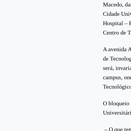
Macedo, dan
Cidade Univ
Hospital – 
Centro de T
A avenida A
de Tecnolog
será, invar
campus, ond
Tecnológico,
O bloqueio 
Universitári
– O que tem