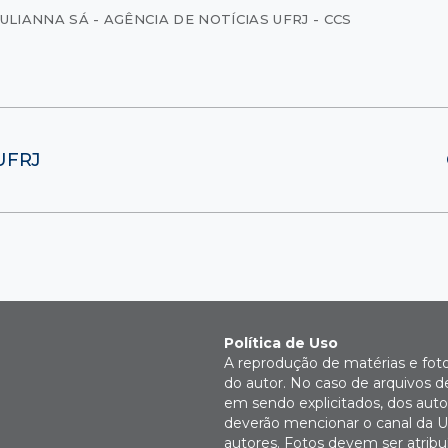
ULIANNA SÁ - AGÊNCIA DE NOTÍCIAS UFRJ - CCS
UFRJ
Política de Uso
A reprodução de matérias e fot
do autor. No caso de arquivos d
em sendo explicitados, dos autor
deverão mencionar o canal da U
autores. Fotos devem ser atri