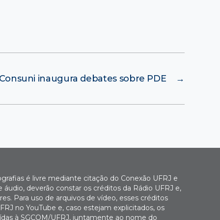
Consuni inaugura debates sobre PDE
→
ografias é livre mediante citação do Conexão UFRJ e
e áudio, deverão constar os créditos da Rádio UFRJ e,
es. Para uso de arquivos de vídeo, esses créditos
FRJ no YouTube e, caso estejam explicitados, os
buídas à SGCOM/UFRJ, juntamente ao nome do