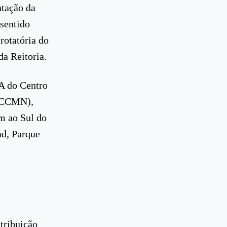
ntação da
 sentido
rotatória do
a Reitoria.
 A do Centro
 (CCMN),
em ao Sul do
ad, Parque
tribuição