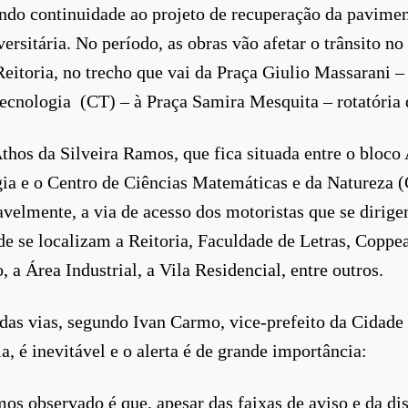
do continuidade ao projeto de recuperação da pavime
ersitária. No período, as obras vão afetar o trânsito no
Reitoria, no trecho que vai da Praça Giulio Massarani – 
ecnologia (CT) – à Praça Samira Mesquita – rotatória d
thos da Silveira Ramos, que fica situada entre o bloco
ia e o Centro de Ciências Matemáticas e da Natureza
iavelmente, a via de acesso dos motoristas que se dirig
e se localizam a Reitoria, Faculdade de Letras, Coppe
 a Área Industrial, a Vila Residencial, entre outros.
das vias, segundo Ivan Carmo, vice-prefeito da Cidade
a, é inevitável e o alerta é de grande importância:
os observado é que, apesar das faixas de aviso e da dis