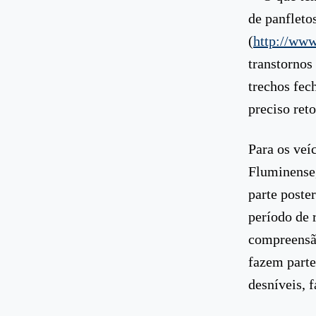
de panfletos
(
http://www.
transtornos
trechos fec
preciso ret
Para os veí
Fluminense,
parte poste
período de 
compreensão
fazem parte
desníveis, f