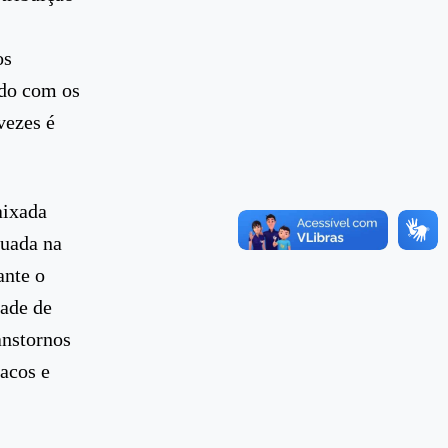
os
ndo com os
vezes é
aixada
tuada na
ante o
dade de
anstornos
racos e