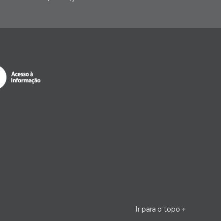
Ir para o topo
↑