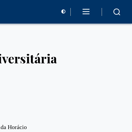
versitária
nida Horácio