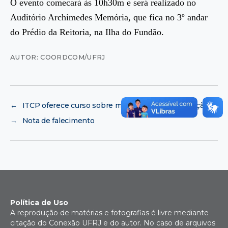
O evento comecará às 10h30m e será realizado no
Auditório Archimedes Memória, que fica no 3º andar
do Prédio da Reitoria, na Ilha do Fundão.
AUTOR: COORDCOM/UFRJ
←
ITCP oferece curso sobre metodologia de incubação
→
Nota de falecimento
Política de Uso
A reprodução de matérias e fotografias é livre mediante
citação do Conexão UFRJ e do autor. No caso de arquivos