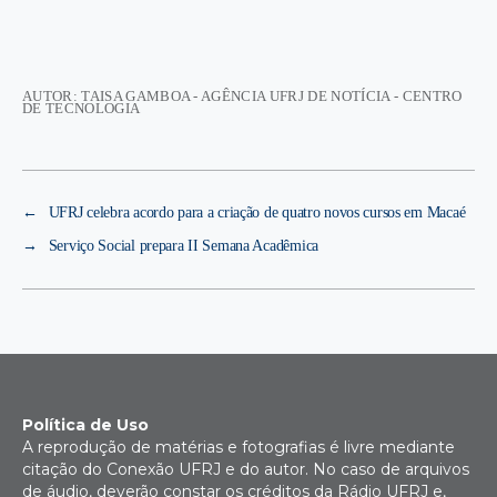
AUTOR: TAISA GAMBOA - AGÊNCIA UFRJ DE NOTÍCIA - CENTRO
DE TECNOLOGIA
←
UFRJ celebra acordo para a criação de quatro novos cursos em Macaé
→
Serviço Social prepara II Semana Acadêmica
Política de Uso
A reprodução de matérias e fotografias é livre mediante
citação do Conexão UFRJ e do autor. No caso de arquivos
de áudio, deverão constar os créditos da Rádio UFRJ e,