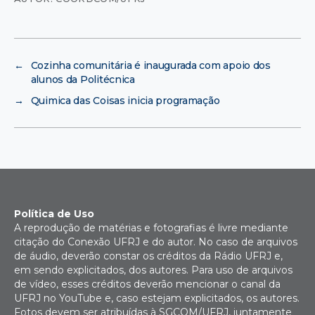
←
Cozinha comunitária é inaugurada com apoio dos
alunos da Politécnica
→
Quimica das Coisas inicia programação
Política de Uso
A reprodução de matérias e fotografias é livre mediante
citação do Conexão UFRJ e do autor. No caso de arquivos
de áudio, deverão constar os créditos da Rádio UFRJ e,
em sendo explicitados, dos autores. Para uso de arquivos
de vídeo, esses créditos deverão mencionar o canal da
UFRJ no YouTube e, caso estejam explicitados, os autores.
Fotos devem ser atribuídas à SGCOM/UFRJ, juntamente