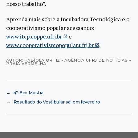
nosso trabalho”.
Aprenda mais sobre a Incubadora Tecnológica e o
cooperativismo popular acessando:
www.itcp.coppe.ufrj.br
e
www.cooperativismopopular.ufrj.br
.
AUTOR: FABÍOLA ORTIZ - AGÊNCIA UFRJ DE NOTÍCIAS -
PRAIA VERMELHA
←
4° Eco Mostra
→
Resultado do Vestibular sai em fevereiro