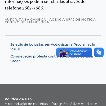
informações podem ser obtidas através do
telefone 2562-7565.
AUTOR: TAISA GAMBOA - AGÊNCIA UFRJ DE NOTÍCIA -
CENTRO DE TECNOLOGIA
←
Seleção de bolsistas em Audiovisual e Programação
Visual
→
Congregação protesta contra condenação de Emir
Sader
Política de Uso
A reprodução de matérias e fotografias é livre mediante