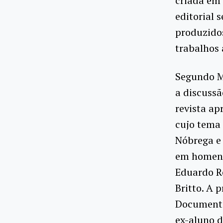
criada em 
editorial 
produzidos
trabalhos
Segundo M
a discussã
revista ap
cujo tema 
Nóbrega e 
em homena
Eduardo Re
Britto. A 
Documenta
ex-aluno 