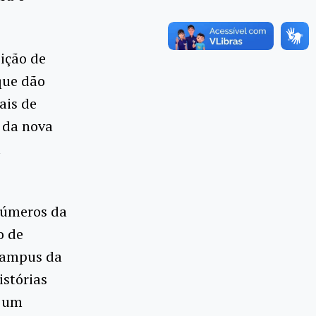
sição de
que dão
ais de
 da nova
a
números da
o de
 campus da
istórias
s um