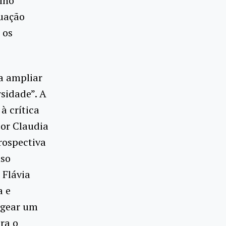
elho
duação
 os
a ampliar
sidade”. A
à crítica
por Claudia
rospectiva
nso
 Flávia
a e
agear um
ra o