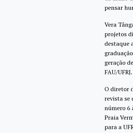
pensar hum
Vera Tânga
projetos d
destaque a
graduação,
geração de
FAU/UFRJ.
O diretor 
revista se
número 6 à
Praia Verm
para a UFR