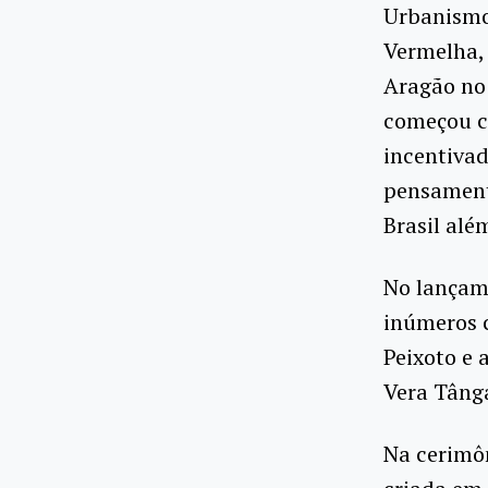
Urbanismo
Vermelha, 
Aragão no 
começou c
incentivad
pensamento
Brasil al
No lançame
inúmeros c
Peixoto e 
Vera Tângar
Na cerimôn