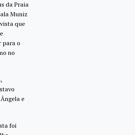
s da Praia
sala Muniz
vista que
te
r para o
smo no
,
ustavo
 Ângela e
ta foi