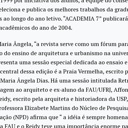
1999 por iniciativa dos alunos, a equipe do cons
seleciona e publica os melhores trabalhos da gra
 ao longo do ano letivo. “ACADEMIA 7” publicará
 acadêmicos do ano de 2004.
aria Ângela, “a revista serve como um fórum par
o do ensino de arquitetura e urbanismo na univer
resenta uma sessão especial dedicada ao ensaio e 
central dessa edição é a Praia Vermelha, escrito 
Maria Ângela Dias. Há uma sessão intitulada Ret
gem ao arquiteto e ex-aluno da FAU/UFRJ, Affo
idy, escrito pela arquiteta e historiadora da USP,
professora Elizabete Martins do Núcleo de Pesquis
ção (NPD) afirma que “ a idéia é sempre homen
da FAU e o Reidy teve uma importância enorme pa