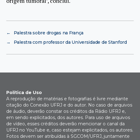
origem tumoral’, conclui.
←
Palestra sobre drogas na França
→
Palestra com professor da Universidade de Stanford
Política de Uso
A reprodução de matérias e fotografias é livre mediante
citação do Conexão UFRJ e do autor. No caso de arquivos
de áudio, deverão constar os créditos da Rádio UFRJ e,
em sendo explicitados, dos autores. Para uso de arquivos
de vídeo, esses créditos deverão mencionar o canal da
UFRJ no YouTube e, caso estejam explicitados, os autores.
Fotos devem ser atribuídas à SGCOM/UFRJ, juntamente