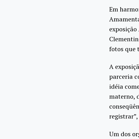
Em harmon
Amamentaçã
exposição
Clementino
fotos que 
A exposiçã
parceria c
idéia com
materno, d
conseqüênc
registrar”,
Um dos or