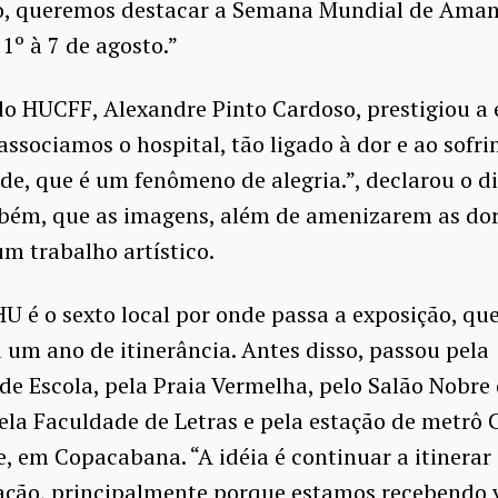
o, queremos destacar a Semana Mundial de Ama
 1º à 7 de agosto.”
do HUCFF, Alexandre Pinto Cardoso, prestigiou a 
associamos o hospital, tão ligado à dor e ao sofri
e, que é um fenômeno de alegria.”, declarou o di
mbém, que as imagens, além de amenizarem as dor
m trabalho artístico.
HU é o sexto local por onde passa a exposição, qu
um ano de itinerância. Antes disso, passou pela
e Escola, pela Praia Vermelha, pelo Salão Nobre
pela Faculdade de Letras e pela estação de metrô 
, em Copacabana. “A idéia é continuar a itinerar
ão, principalmente porque estamos recebendo v