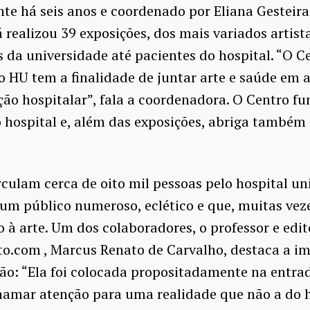
nte há seis anos e coordenado por Eliana Gesteira
á realizou 39 exposições, dos mais variados artist
 da universidade até pacientes do hospital. “O C
o HU tem a finalidade de juntar arte e saúde em 
o hospitalar”, fala a coordenadora. O Centro fu
 hospital e, além das exposições, abriga també
.
irculam cerca de oito mil pessoas pelo hospital uni
um público numeroso, eclético e que, muitas vez
o à arte. Um dos colaboradores, o professor e edit
to.com , Marcus Renato de Carvalho, destaca a i
ão: “Ela foi colocada propositadamente na entra
hamar atenção para uma realidade que não a do h