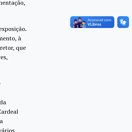
mentação,
exposição.
mento, à
retor, que
es,
e
 da
Cardeal
 a
ários