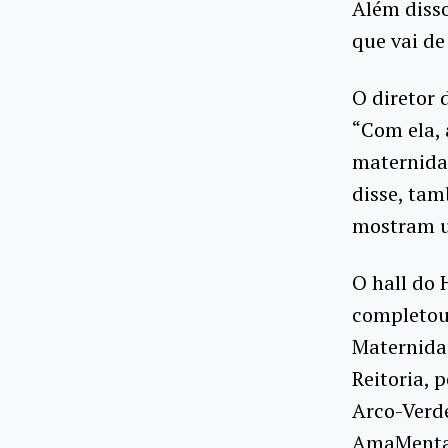
Além diss
que vai de
O diretor 
“Com ela, 
maternidad
disse, ta
mostram u
O hall do 
completou 
Maternidad
Reitoria, 
Arco-Verde
AmaMentaç