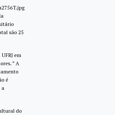
da
itário
otal são 25
a UFRJ em
ores. ” A
itamento
ão é
 a
ltural do