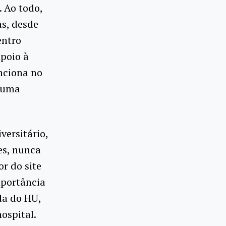
. Ao todo,
as, desde
entro
apoio à
nciona no
m uma
versitário,
es, nunca
or do site
mportância
da do HU,
ospital.