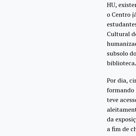
HU, existe
o Centro j
estudantes
Cultural d
humanizaçã
subsolo do
biblioteca
Por dia, c
formando 
teve acess
aleitamen
da exposiç
a fim de c