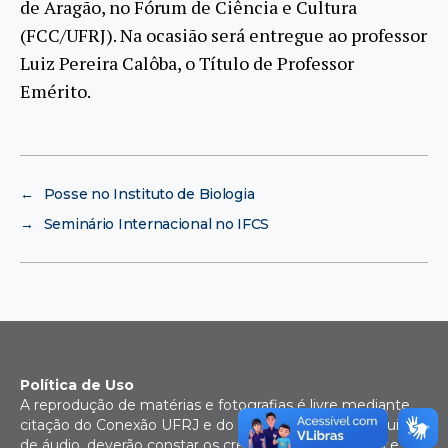
de Aragão, no Fórum de Ciência e Cultura
(FCC/UFRJ). Na ocasião será entregue ao professor
Luiz Pereira Calôba, o Título de Professor
Emérito.
←
Posse no Instituto de Biologia
→
Seminário Internacional no IFCS
Política de Uso
A reprodução de matérias e fotografias é livre mediante
citação do Conexão UFRJ e do autor. No caso de arquivos
de áudio, deverão constar os créditos da Rádio UFRJ e,