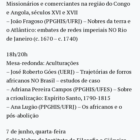
Missionários e comerciantes na região do Congo
e Angola, séculos XVI e XVII
– João Fragoso (PPGHIS/UFRJ) – Nobres da terra e
o Atlântico: embates de redes imperiais NO Rio
de Janeiro (c. 1670 – c. 1740)
18h/20h
Mesa-redonda: Aculturações
– José Roberto Góes (UERJ) – Trajetórias de forros
africanos NO Brasil – estudos de caso
– Adriana Pereira Campos (PPGHIS/UFES) – Sobre
a crioulização: Espírito Santo, 1790-1815
– Ana Lugão (PPGHIS/UFRJ) – Os africanos e o
pós-abolição
7 de junho, quarta-feira
Salão Nobre do Instituto de Filosofia e Ciências