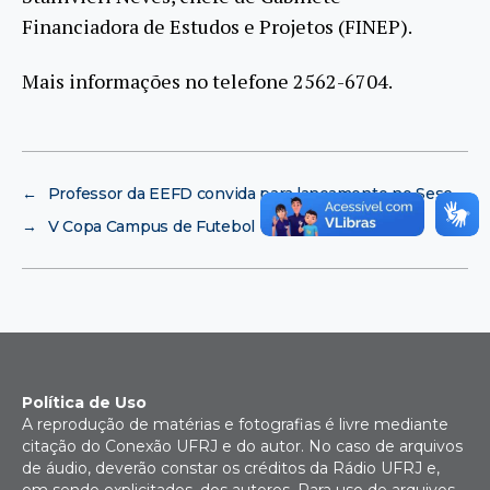
Financiadora de Estudos e Projetos (FINEP).
Mais informações no telefone 2562-6704.
←
Professor da EEFD convida para lançamento no Sesc
→
V Copa Campus de Futebol
Política de Uso
A reprodução de matérias e fotografias é livre mediante
citação do Conexão UFRJ e do autor. No caso de arquivos
de áudio, deverão constar os créditos da Rádio UFRJ e,