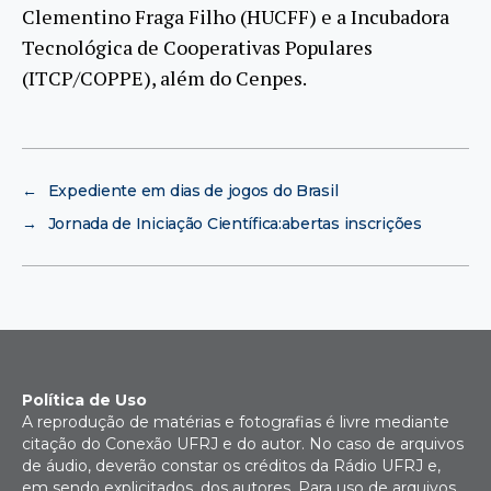
Clementino Fraga Filho (HUCFF) e a Incubadora
Tecnológica de Cooperativas Populares
(ITCP/COPPE), além do Cenpes.
←
Expediente em dias de jogos do Brasil
→
Jornada de Iniciação Científica:abertas inscrições
Política de Uso
A reprodução de matérias e fotografias é livre mediante
citação do Conexão UFRJ e do autor. No caso de arquivos
de áudio, deverão constar os créditos da Rádio UFRJ e,
em sendo explicitados, dos autores. Para uso de arquivos