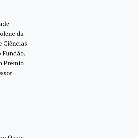
dade
solene da
e Ciências
o Fundão.
o Prêmio
essor
ona Oeste