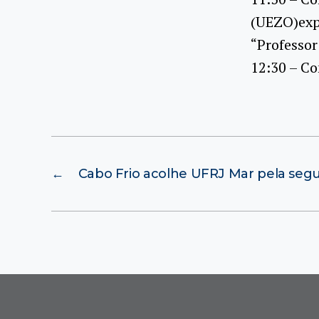
(UEZO)expa
“Professo
12:30 – Co
←
Cabo Frio acolhe UFRJ Mar pela seg