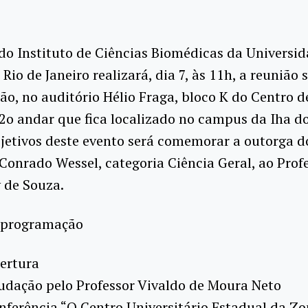
do Instituto de Ciências Biomédicas da Universi
 Rio de Janeiro realizará, dia 7, às 11h, a reunião 
o, no auditório Hélio Fraga, bloco K do Centro d
2o andar que fica localizado no campus da Iha d
jetivos deste evento será comemorar a outorga d
onrado Wessel, categoria Ciência Geral, ao Prof
 de Souza.
a programação
ertura
udação pelo Professor Vivaldo de Moura Neto
nferência “O Centro Universitário Estadual da Z