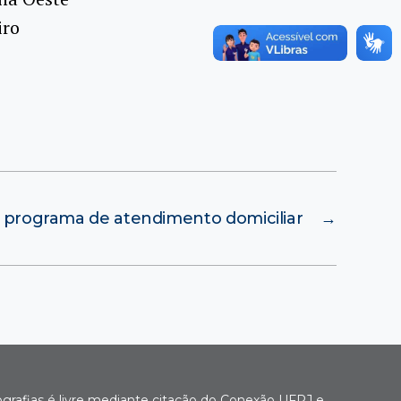
iro
 programa de atendimento domiciliar
→
ografias é livre mediante citação do Conexão UFRJ e