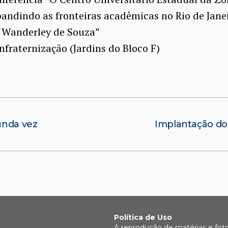
ndindo as fronteiras acadêmicas no Rio de Jane
r Wanderley de Souza”
nfraternização (Jardins do Bloco F)
unda vez
Implantação do
Política de Uso
A reprodução de matérias e fot