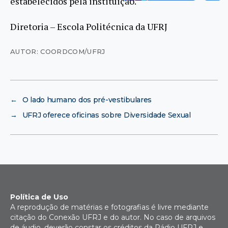
estabelecidos pela instituição.
Diretoria – Escola Politécnica da UFRJ
AUTOR: COORDCOM/UFRJ
←
O lado humano dos pré-vestibulares
→
UFRJ oferece oficinas sobre Diversidade Sexual
Política de Uso
A reprodução de matérias e fotografias é livre mediante
citação do Conexão UFRJ e do autor. No caso de arquivos
de áudio, deverão constar os créditos da Rádio UFRJ e,