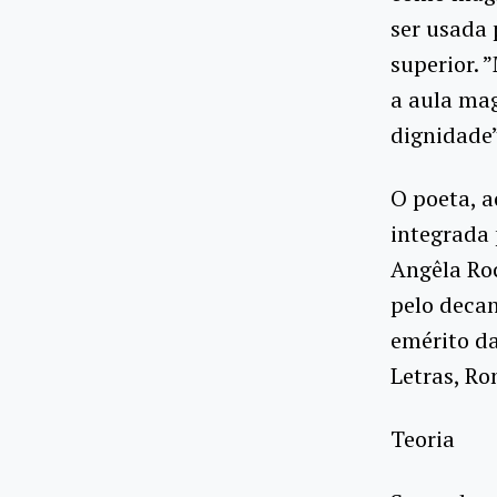
ser usada 
superior. 
a aula mag
dignidade”,
O poeta, 
integrada
Angêla Ro
pelo decan
emérito da
Letras, Ro
Teoria