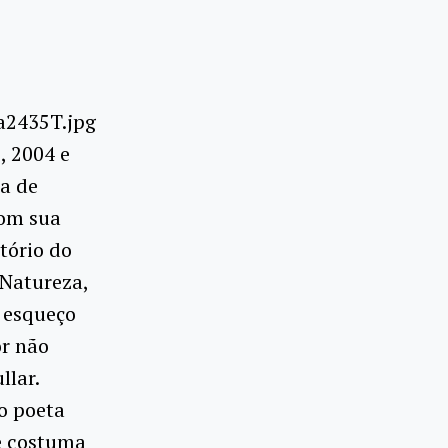
, 2004 e
ra de
com sua
tório do
 Natureza,
s esqueço
or não
llar.
ao poeta
e costuma