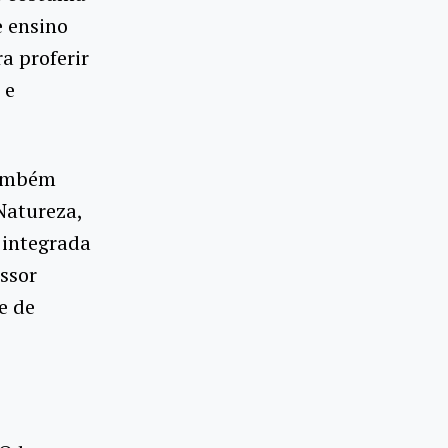
e ensino
a proferir
 e
também
Natureza,
 integrada
essor
e de