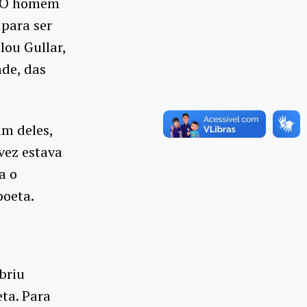
.“O homem
 para ser
lou Gullar,
ade, das
um deles,
vez estava
a o
poeta.
abriu
ta. Para