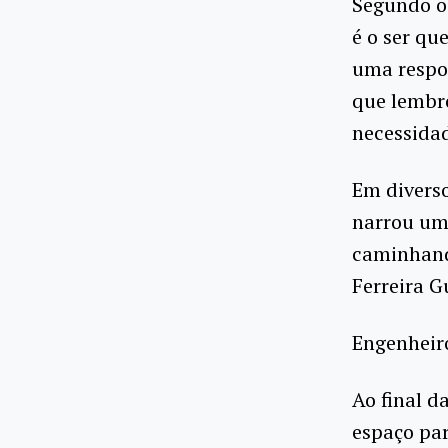
Segundo o
é o ser qu
uma respos
que lembro
necessida
Em diverso
narrou um 
caminhand
Ferreira G
Engenheir
Ao final da
espaço par