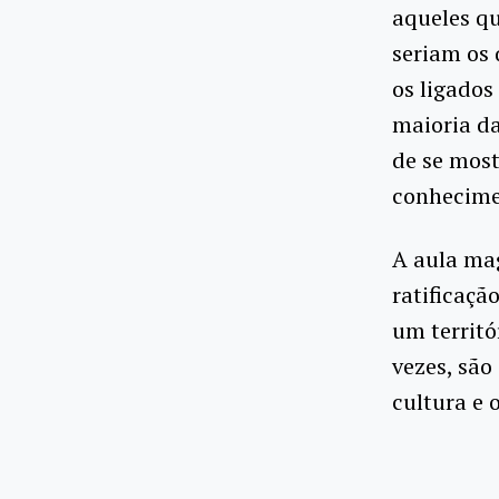
aqueles q
seriam os
os ligados
maioria da
de se mos
conhecimen
A aula ma
ratificaçã
um territó
vezes, são
cultura e