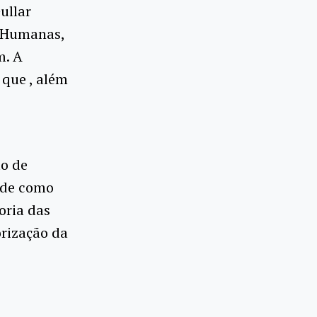
ullar
s Humanas,
m. A
 que , além
o de
dade como
oria das
orização da