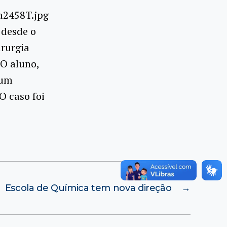
 desde o
irurgia
 O aluno,
 um
O caso foi
Escola de Química tem nova direção
→