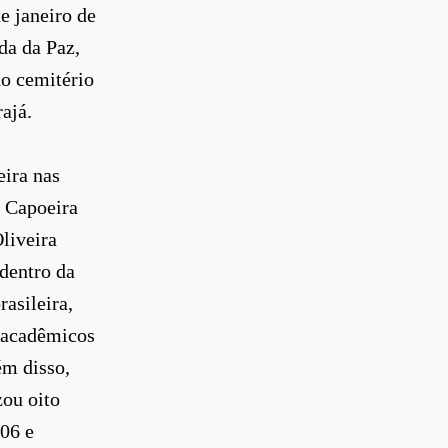
e janeiro de
da da Paz,
no cemitério
ajá.
eira nas
e Capoeira
liveira
dentro da
asileira,
, acadêmicos
ém disso,
ou oito
06 e