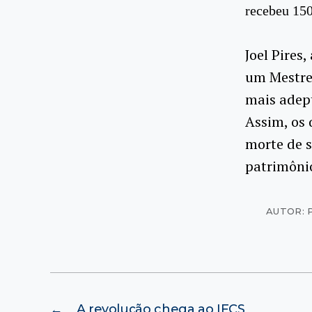
recebeu 150
Joel Pires
um Mestre 
mais adept
Assim, os
morte de s
patrimônio
AUTOR: 
←
A revolução chega ao IFCS