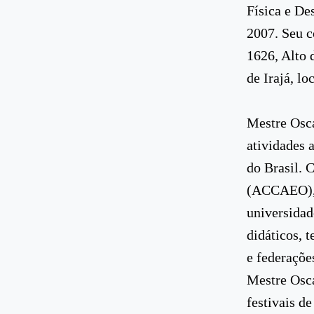
Física e De
2007. Seu c
1626, Alto 
de Irajá, l
Mestre Osca
atividades 
do Brasil. 
(ACCAEO), c
universidad
didáticos, 
e federaçõe
Mestre Osc
festivais d