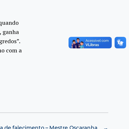
 “quando
, ganha
gredos”.
mo com a
a de falecimento – Mestre Oscaranha
→