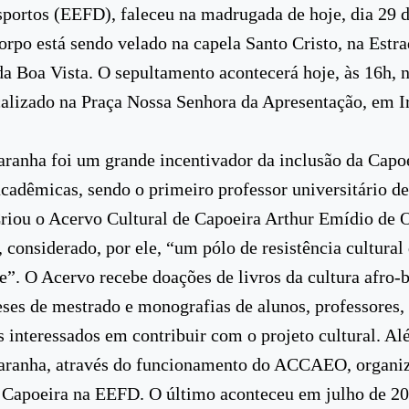
sportos (EEFD), faleceu na madrugada de hoje, dia 29 d
orpo está sendo velado na capela Santo Cristo, na Estra
da Boa Vista. O sepultamento acontecerá hoje, às 16h, 
ocalizado na Praça Nossa Senhora da Apresentação, em Ir
ranha foi um grande incentivador da inclusão da Capo
acadêmicas, sendo o primeiro professor universitário d
Criou o Acervo Cultural de Capoeira Arthur Emídio de O
onsiderado, por ele, “um pólo de resistência cultural 
e”. O Acervo recebe doações de livros da cultura afro-br
teses de mestrado e monografias de alunos, professores
s interessados em contribuir com o projeto cultural. Al
aranha, através do funcionamento do ACCAEO, organiz
e Capoeira na EEFD. O último aconteceu em julho de 20