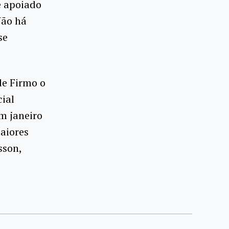
e apoiado
Não há
se
de Firmo o
cial
m janeiro
maiores
sson,