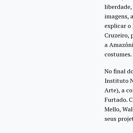
liberdade
imagens, 
explicar o
Cruzeiro,
a Amazônia
costumes.
No final d
Instituto 
Arte), a c
Furtado. C
Mello, Wal
seus proje