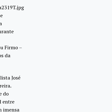
de
a
urante
iu Firmo –
os da
ista José
reira.
e do
l entre
om imensa