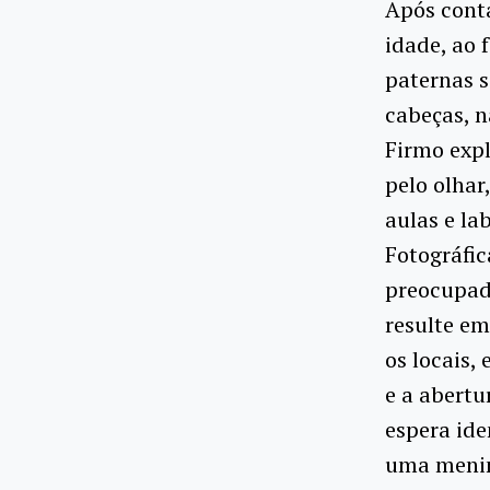
Após conta
idade, ao 
paternas s
cabeças, n
Firmo expl
pelo olhar
aulas e la
Fotográfic
preocupad
resulte em
os locais,
e a abertu
espera ide
uma menin