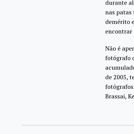
durante a
nas patas 
demérito 
encontrar 
Não é apen
fotógrafo 
acumulado
de 2005, t
fotógrafos
Brassai, K