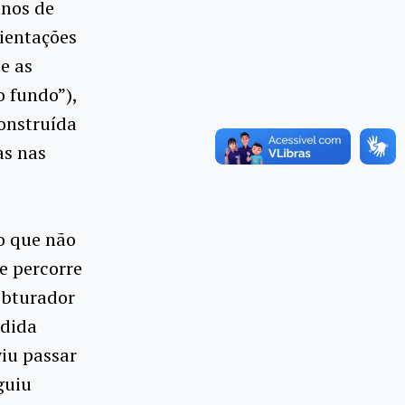
anos de
rientações
e as
o fundo”),
construída
as nas
o que não
e percorre
 obturador
ndida
viu passar
guiu