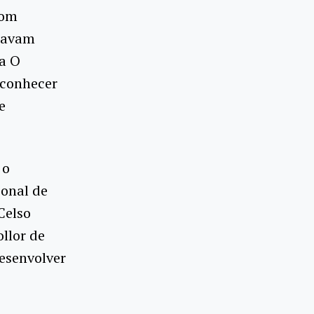
com
cavam
na O
 conhecer
e
 o
ional de
Celso
llor de
desenvolver