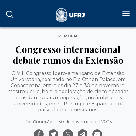
Categorias
MEMÓRIA
Congresso internacional
debate rumos da Extensão
O VIII Congresso Ibero-americano de Extensão
Universitária, realizado no Rio Othon Palace, em
Copacabana, entre os dia 27 e 30 de novembro,
mostrou que, hoje, a exploração de cinco décadas
atrás deu lugar à cooperação, no âmbito das
universidades, entre Portugal e Espanha e os
países latino-americanos.
Por
Conexão
30 de novembro de 2005